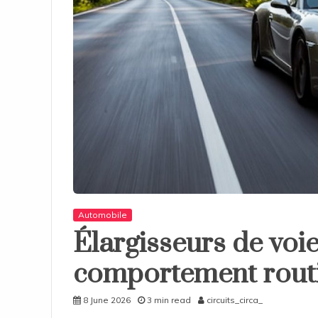
Automobile
Élargisseurs de voie
comportement routi
8 June 2026
3 min read
circuits_circa_